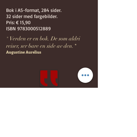
Bok i A5-format, 284 sider.
32 sider med fargebilder.
Pris: € 15,90
ISBN
9783000512889
Verden er en bok. De som aldri
"
reiser, ser bare en side av den.
"
Augustine Aurelius
Lett og morsom, samtidig dyp og
rørende - slik forteller Erzgebirge-
kvinnen sitt utvandringseventyr.
Varm og ærlig - absolutt tilrådelig!
Beate Kindt-Matuschek, redaktør
for
Free Press