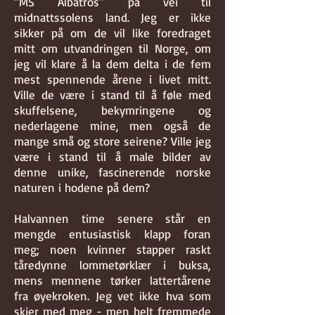
“MS Albatros” på vei til
midnattssolens land. Jeg er ikke
sikker på om de vil like foredraget
mitt om utvandringen til Norge, om
jeg vil klare å la dem delta i de fem
mest spennende årene i livet mitt.
Ville de være i stand til å føle med
skuffelsene, bekymringene og
nederlagene mine, men også de
mange små og store seirene? Ville jeg
være i stand til å male bilder av
denne unike, fascinerende norske
naturen i hodene på dem?
Halvannen time senere står en
mengde entusiastisk klapp foran
meg; noen kvinner stapper raskt
tåredynne lommetørklær i buksa,
mens mennene tørker lattertårene
fra øyekroken. Jeg vet ikke hva som
skjer med meg - men helt fremmede