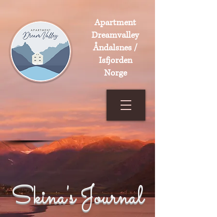
Apartment
Dreamvalley
Åndalsnes /
Isfjorden
Norge
Skina's Journal