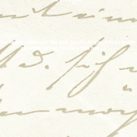
dan liker du siden min? Min bok? Jeg ville bli glad hvis du la dine
meninger, forslag, ros eller kritikk her! :-)