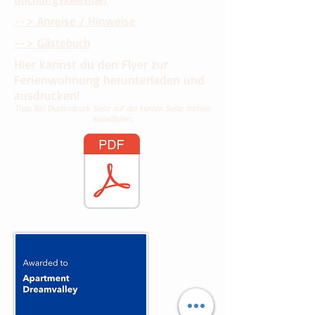
--> Anreise / Hinweise
--> Gästebuch
Hier kannst du den Flyer zur
Ferienwohnung herunterladen und
ausdrucken!
Tipp: Bei Duplexdruck
Seite auf der kurzen Seite drehen
auswählen.