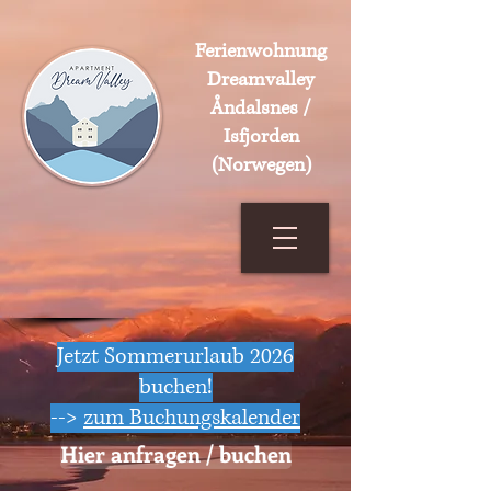
Ferienwohnung
Dreamvalley
Åndalsnes /
Isfjorden
(Norwegen)
Jetzt Sommerurlaub 2026
buchen!
-->
zum Buchungskalender
Hier anfragen / buchen