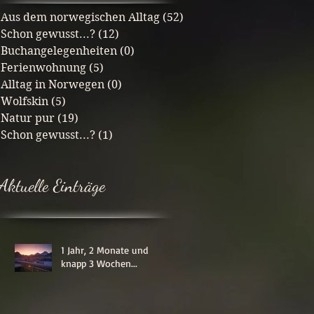
Aus dem norwegischen Alltag
(52)
52 Beiträge
Schon gewusst...?
(12)
12 Beiträge
Buchangelegenheiten
(0)
0 Beiträge
Ferienwohnung
(5)
5 Beiträge
Alltag in Norwegen
(0)
0 Beiträge
Wolfskin
(5)
5 Beiträge
Natur pur
(19)
19 Beiträge
Schon gewusst...?
(1)
1 Beitrag
Aktuelle Einträge
1 Jahr, 2 Monate und
knapp 3 Wochen...