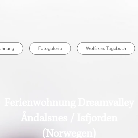
ohnung
Fotogalerie
Wolfskins Tagebuch
Ferienwohnung Dreamvalley
Åndalsnes / Isfjorden
(Norwegen)