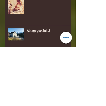
Alltagsgeplänkel
hakuna matata!
Quer Beet zum Schneckerl