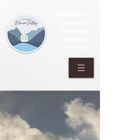
Ferienwohnung
Dreamvalley
Åndalsnes /
Isfjorden
(Norwegen)