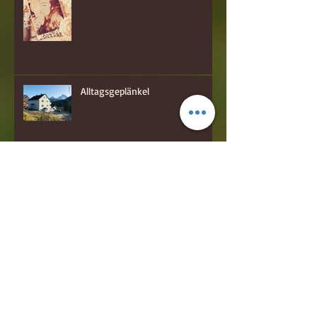
Alltagsgeplänkel
hakuna matata!
Quer Beet zum Schneckerl