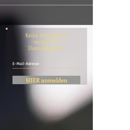
Keine Neuigkeiten
verpassen?
Dann folge mir!
HIER anmelden