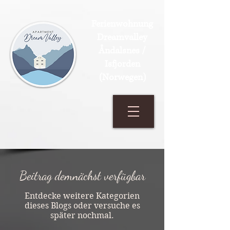
Ferienwohnung
Dreamvalley
Åndalsnes /
Isfjorden
(Norwegen)
Beitrag demnächst verfügbar
Entdecke weitere Kategorien
dieses Blogs oder versuche es
später nochmal.