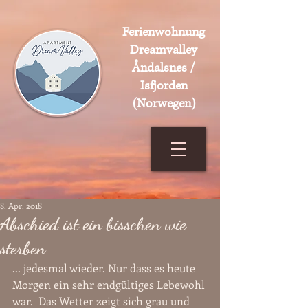
Ferienwohnung
Dreamvalley
Åndalsnes /
Isfjorden
(Norwegen)
8. Apr. 2018
Abschied ist ein bisschen wie
sterben
... jedesmal wieder. Nur dass es heute 
Morgen ein sehr endgültiges Lebewohl 
war.  Das Wetter zeigt sich grau und 