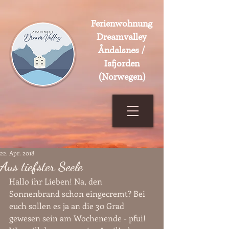
Ferienwohnung
Dreamvalley
Åndalsnes /
Isfjorden
(Norwegen)
22. Apr. 2018
Aus tiefster Seele
Hallo ihr Lieben! Na, den 
Sonnenbrand schon eingecremt? Bei 
euch sollen es ja an die 30 Grad 
gewesen sein am Wochenende - pfui! 