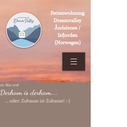
Ferienwohnung
Dreamvalley
Åndalsnes /
Isfjorden
(Norwegen)
26. Mai 2018
Derham is derham....
... oder: Zuhause ist Zuhause! :-)