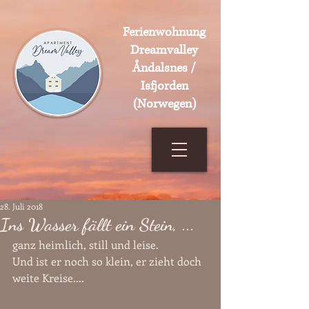
Ferienwohnung
Dreamvalley
Åndalsnes /
Isfjorden
(Norwegen)
28. Juli 2018
Ins Wasser fällt ein Stein, ...
ganz heimlich, still und leise.
Und ist er noch so klein, er zieht doch 
weite Kreise....