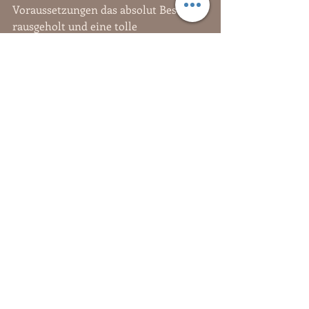
Voraussetzungen das absolut Beste 
rausgeholt und eine tolle 
Ferienwohnung mit einem ganz 
eigenen Charme draus gemacht. 
Inmitten einer faszinierenden 
Landschaft, die ihresgleichen sucht.
Beim nächsten Post gibt es Bilder und 
die durchaus interessante 
Hintergrundgeschichte meines Hauses 
- es war nämlich gar nicht immer nur 
ein Wohnhaus!
Nun begebe ich mich aber zur 
wohlverdienten Nachtruhe - Wolfskin 
hat es sich schon gemütlich gemacht. 
Ich wünsche euch ein tolles 
Wochenende!!