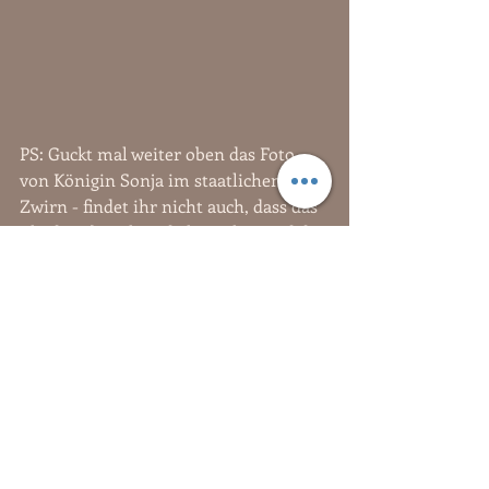
PS: Guckt mal weiter oben das Foto 
von Königin Sonja im staatlichen 
Zwirn - findet ihr nicht auch, dass das 
Kleid sie bisschen dick macht? Und die 
Farbe passt zwar zu den Steinen in der 
Krone, aber der Schnitt... na ich weiß 
nicht. Der königliche Geschmack muss 
ja auch nicht immer der beste sein. 
Sind ja auch nur Menschen.