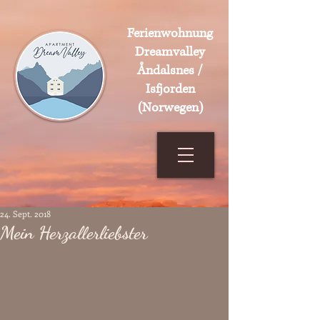
Ferienwohnung
Dreamvalley
Åndalsnes /
Isfjorden
(Norwegen)
24. Sept. 2018
Mein Herzallerliebster